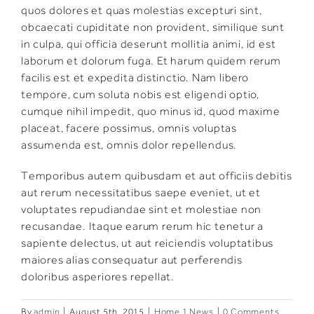
quos dolores et quas molestias excepturi sint,
obcaecati cupiditate non provident, similique sunt
in culpa, qui officia deserunt mollitia animi, id est
laborum et dolorum fuga. Et harum quidem rerum
facilis est et expedita distinctio. Nam libero
tempore, cum soluta nobis est eligendi optio,
cumque nihil impedit, quo minus id, quod maxime
placeat, facere possimus, omnis voluptas
assumenda est, omnis dolor repellendus.
Temporibus autem quibusdam et aut officiis debitis
aut rerum necessitatibus saepe eveniet, ut et
voluptates repudiandae sint et molestiae non
recusandae. Itaque earum rerum hic tenetur a
sapiente delectus, ut aut reiciendis voluptatibus
maiores alias consequatur aut perferendis
doloribus asperiores repellat.
By
admin
|
August 5th, 2015
|
Home 1 News
|
0 Comments