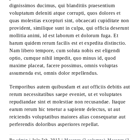
dignissimos ducimus, qui blanditiis praesentium
voluptatum deleniti atque corrupti, quos dolores et
quas molestias excepturi sint, obcaecati cupiditate non
provident, similique sunt in culpa, qui officia deserunt
mollitia animi, id est laborum et dolorum fuga. Et
harum quidem rerum facilis est et expedita distinctio.
Nam libero tempore, cum soluta nobis est eligendi
optio, cumque nihil impedit, quo minus id, quod
maxime placeat, facere possimus, omnis voluptas
assumenda est, omnis dolor repellendus.
Temporibus autem quibusdam et aut officiis debitis aut
rerum necessitatibus saepe eveniet, ut et voluptates
repudiandae sint et molestiae non recusandae. Itaque
earum rerum hic tenetur a sapiente delectus, ut aut
reiciendis voluptatibus maiores alias consequatur aut
perferendis doloribus asperiores repellat.
By
admin
|
July 5th, 2015
|
Masonry (2 columns)
,
Masonry (3