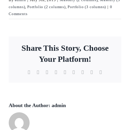
columns)
,
Portfolio (2 columns)
,
Portfolio (3 columns)
|
0
Comments
Share This Story, Choose
Your Platform!
Facebook
Twitter
Reddit
LinkedIn
WhatsApp
Tumblr
Pinterest
Vk
Email
About the Author:
admin